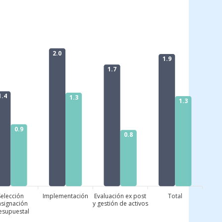
2.0
1.9
1.7
1.4
1.3
1.3
0.9
0.8
Selección
Implementación
Evaluación ex post
Total
asignación
y gestión de activos
esupuestal