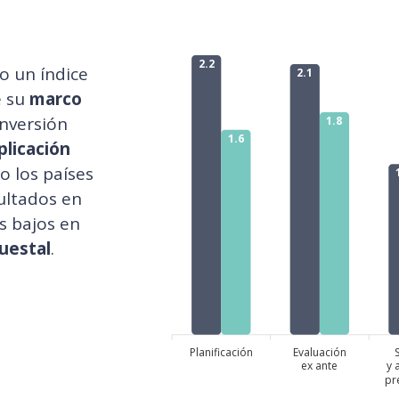
2.2
o un índice
2.1
e su
marco
inversión
1.8
1.6
plicación
 los países
ultados en
s bajos en
uestal
.
Planificación
Evaluación
ex ante
y 
pr