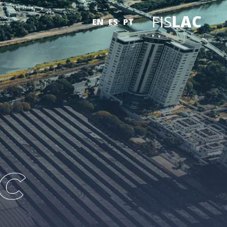
FIS
LAC
EN
ES
PT